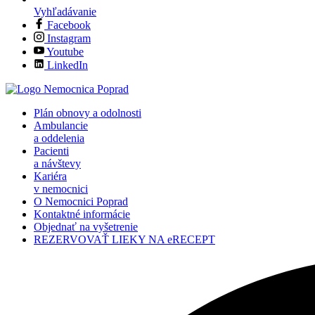
Vyhľadávanie
Facebook
Instagram
Youtube
LinkedIn
Plán obnovy a odolnosti
Ambulancie
a oddelenia
Pacienti
a návštevy
Kariéra
v nemocnici
O Nemocnici Poprad
Kontaktné informácie
Objednať na vyšetrenie
REZERVOVAŤ LIEKY NA eRECEPT