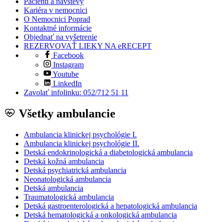
Pacienti a návštevy
Kariéra v nemocnici
O Nemocnici Poprad
Kontaktné informácie
Objednať na vyšetrenie
REZERVOVAŤ LIEKY NA eRECEPT
Facebook
Instagram
Youtube
LinkedIn
Zavolať infolinku: 052/712 51 11
Všetky ambulancie
Ambulancia klinickej psychológie I.
Ambulancia klinickej psychológie II.
Detská endokrinologická a diabetologická ambulancia
Detská kožná ambulancia
Detská psychiatrická ambulancia
Neonatologická ambulancia
Detská ambulancia
Traumatologická ambulancia
Detská gastroenterologická a hepatologická ambulancia
Detská hematologická a onkologická ambulancia