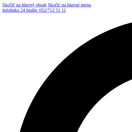
Skočiť na hlavný obsah
Skočiť na hlavné menu
Infolinka 24 hodín:
052/712 51 11