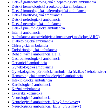
Detská gastroenterologická a hepatologická ambulancia
Detská hematologická a onkologická ambulancia
Detská imunologická a alergologická ambulancia
Detská kardiologická ambulancia
Detská nefrologická ambulancia
Detská neurologická ambulancia
Detská pneumologická ambulancia
Interná ambulancia
Ambulancia anestéziológie a intenzívnej medicíny (ARO)
Diabetologická ambulancia
Chirurgická ambulancia
Endokrinologická ambulancia
Rehabilitačná ambulancia I. a II.
Gastroenterologická ambulancia
Geriatrická ambulancia
Gynekologická ambulancia
Gynekologicko-pôrodnícka ambulancia (rizikové tehotenstvo)
Hematologická a transfúziologická ambulancia
Infektologická ambulancia
Kardiologická ambulancia
Kožná ambulancia
Lekárska kozmetika
Neurologická ambulancia
Neurologická ambulancia (Nový Smokovec)
Neurologická ambulancia (EEG, USG hlavy)