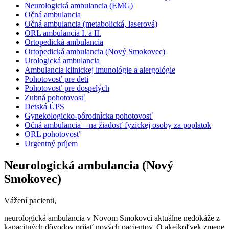
Neurologická ambulancia (EMG)
Očná ambulancia
Očná ambulancia (metabolická, laserová)
ORL ambulancia I. a II.
Ortopedická ambulancia
Ortopedická ambulancia (Nový Smokovec)
Urologická ambulancia
Ambulancia klinickej imunológie a alergológie
Pohotovosť pre deti
Pohotovosť pre dospelých
Zubná pohotovosť
Detská ÚPS
Gynekologicko-pôrodnícka pohotovosť
Očná ambulancia – na žiadosť fyzickej osoby za poplatok
ORL pohotovosť
Urgentný príjem
Neurologická ambulancia (Nový
Smokovec)
Vážení pacienti,
neurologická ambulancia v Novom Smokovci aktuálne nedokáže z
kapacitných dôvodov prijať nových pacientov. O akejkoľvek zmene