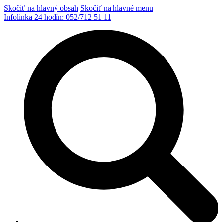
Skočiť na hlavný obsah
Skočiť na hlavné menu
Infolinka 24 hodín:
052/712 51 11