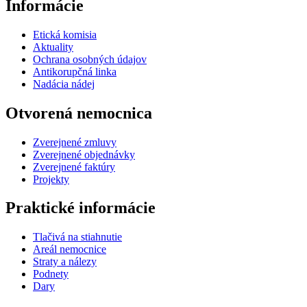
Informácie
Etická komisia
Aktuality
Ochrana osobných údajov
Antikorupčná linka
Nadácia nádej
Otvorená nemocnica
Zverejnené zmluvy
Zverejnené objednávky
Zverejnené faktúry
Projekty
Praktické informácie
Tlačivá na stiahnutie
Areál nemocnice
Straty a nálezy
Podnety
Dary