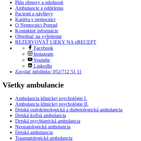
Plán obnovy a odolnosti
Ambulancie a oddelenia
Pacienti a návštevy
Kariéra v nemocnici
O Nemocnici Poprad
Kontaktné informácie
Objednať na vyšetrenie
REZERVOVAŤ LIEKY NA eRECEPT
Facebook
Instagram
Youtube
LinkedIn
Zavolať infolinku: 052/712 51 11
Všetky ambulancie
Ambulancia klinickej psychológie I.
Ambulancia klinickej psychológie II.
Detská endokrinologická a diabetologická ambulancia
Detská kožná ambulancia
Detská psychiatrická ambulancia
Neonatologická ambulancia
Detská ambulancia
Traumatologická ambulancia