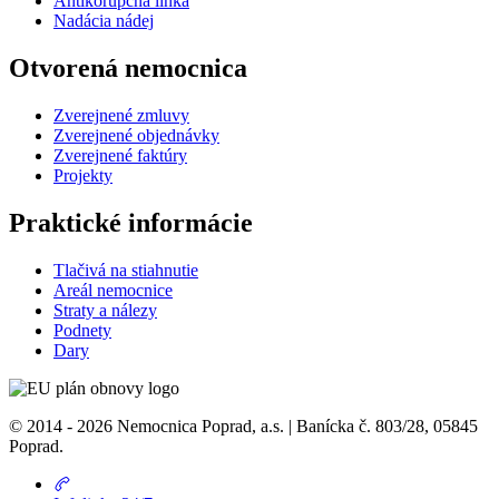
Antikorupčná linka
Nadácia nádej
Otvorená nemocnica
Zverejnené zmluvy
Zverejnené objednávky
Zverejnené faktúry
Projekty
Praktické informácie
Tlačivá na stiahnutie
Areál nemocnice
Straty a nálezy
Podnety
Dary
© 2014 - 2026 Nemocnica Poprad, a.s. | Banícka č. 803/28, 05845
Poprad.