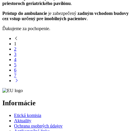
priestoroch geriatrického pavilónu
.
Prístup do ambulancie
je zabezpečený
zadným vchodom budovy
cez vstup určený pre imobilných pacientov
.
Ďakujeme za pochopenie.
1
2
3
4
5
6
7
Informácie
Etická komisia
Aktuality
Ochrana osobných údajov