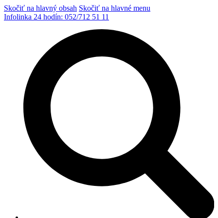
Skočiť na hlavný obsah
Skočiť na hlavné menu
Infolinka 24 hodín:
052/712 51 11