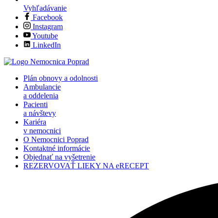
Vyhľadávanie
Facebook
Instagram
Youtube
LinkedIn
Plán obnovy a odolnosti
Ambulancie
a oddelenia
Pacienti
a návštevy
Kariéra
v nemocnici
O Nemocnici Poprad
Kontaktné informácie
Objednať na vyšetrenie
REZERVOVAŤ LIEKY NA eRECEPT