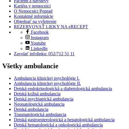
Pacienti a návštevy
Kariéra v nemocnici
O Nemocnici Poprad
Kontaktné informácie
Objednať na vyšetrenie
REZERVOVAŤ LIEKY NA eRECEPT
Facebook
Instagram
Youtube
LinkedIn
Zavolať infolinku: 052/712 51 11
Všetky ambulancie
Ambulancia klinickej psychológie I.
Ambulancia klinickej psychológie II.
Detská endokrinologická a diabetologická ambulancia
Detská kožná ambulancia
Detská psychiatrická ambulancia
Neonatologická ambulancia
Detská ambulancia
Traumatologická ambulancia
Detská gastroenterologická a hepatologická ambulancia
Detská hematologická a onkologická ambulancia