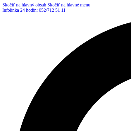
Skočiť na hlavný obsah
Skočiť na hlavné menu
Infolinka 24 hodín:
052/712 51 11