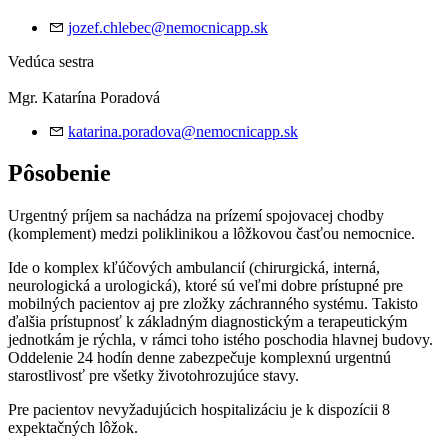
jozef.chlebec@nemocnicapp.sk
Vedúca sestra
Mgr. Katarína Poradová
katarina.poradova@nemocnicapp.sk
Pôsobenie
Urgentný príjem sa nachádza na prízemí spojovacej chodby
(komplement) medzi poliklinikou a lôžkovou časťou nemocnice.
Ide o komplex kľúčových ambulancií (chirurgická, interná,
neurologická a urologická), ktoré sú veľmi dobre prístupné pre
mobilných pacientov aj pre zložky záchranného systému. Takisto
ďalšia prístupnosť k základným diagnostickým a terapeutickým
jednotkám je rýchla, v rámci toho istého poschodia hlavnej budovy.
Oddelenie 24 hodín denne zabezpečuje komplexnú urgentnú
starostlivosť pre všetky životohrozujúce stavy.
Pre pacientov nevyžadujúcich hospitalizáciu je k dispozícii 8
expektačných lôžok.