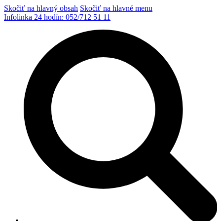
Skočiť na hlavný obsah
Skočiť na hlavné menu
Infolinka 24 hodín:
052/712 51 11