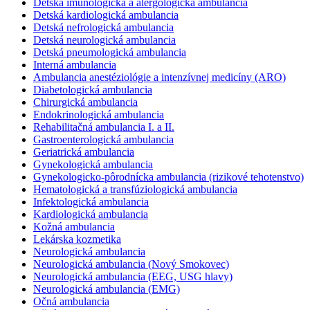
Detská imunologická a alergologická ambulancia
Detská kardiologická ambulancia
Detská nefrologická ambulancia
Detská neurologická ambulancia
Detská pneumologická ambulancia
Interná ambulancia
Ambulancia anestéziológie a intenzívnej medicíny (ARO)
Diabetologická ambulancia
Chirurgická ambulancia
Endokrinologická ambulancia
Rehabilitačná ambulancia I. a II.
Gastroenterologická ambulancia
Geriatrická ambulancia
Gynekologická ambulancia
Gynekologicko-pôrodnícka ambulancia (rizikové tehotenstvo)
Hematologická a transfúziologická ambulancia
Infektologická ambulancia
Kardiologická ambulancia
Kožná ambulancia
Lekárska kozmetika
Neurologická ambulancia
Neurologická ambulancia (Nový Smokovec)
Neurologická ambulancia (EEG, USG hlavy)
Neurologická ambulancia (EMG)
Očná ambulancia