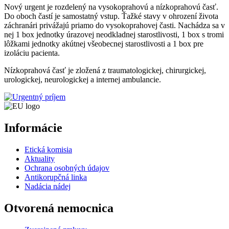
Nový urgent je rozdelený na vysokoprahovú a nízkoprahovú časť.
Do oboch častí je samostatný vstup. Ťažké stavy v ohrození života
záchranári privážajú priamo do vysokoprahovej časti. Nachádza sa v
nej 1 box jednotky úrazovej neodkladnej starostlivosti, 1 box s tromi
lôžkami jednotky akútnej všeobecnej starostlivosti a 1 box pre
izoláciu pacienta.
Nízkoprahová časť je zložená z traumatologickej, chirurgickej,
urologickej, neurologickej a internej ambulancie.
Informácie
Etická komisia
Aktuality
Ochrana osobných údajov
Antikorupčná linka
Nadácia nádej
Otvorená nemocnica