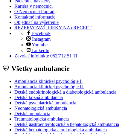
Pacienti a návštevy
Kariéra v nemocnici
O Nemocnici Poprad
Kontaktné informácie
Objednať na vyšetrenie
REZERVOVAŤ LIEKY NA eRECEPT
Facebook
Instagram
Youtube
LinkedIn
Zavolať infolinku: 052/712 51 11
Všetky ambulancie
Ambulancia klinickej psychológie I.
Ambulancia klinickej psychológie II.
Detská endokrinologická a diabetologická ambulancia
Detská kožná ambulancia
Detská psychiatrická ambulancia
Neonatologická ambulancia
Detská ambulancia
Traumatologická ambulancia
Detská gastroenterologická a hepatologická ambulancia
Detská hematologická a onkologická ambulancia