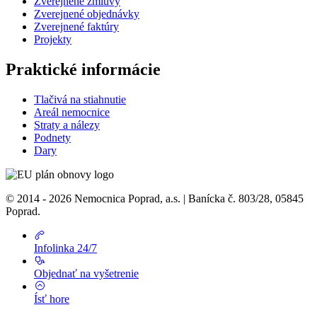
Zverejnené zmluvy
Zverejnené objednávky
Zverejnené faktúry
Projekty
Praktické informácie
Tlačivá na stiahnutie
Areál nemocnice
Straty a nálezy
Podnety
Dary
© 2014 - 2026 Nemocnica Poprad, a.s. | Banícka č. 803/28, 05845
Poprad.
Infolinka 24/7
Objednať na vyšetrenie
Ísť hore