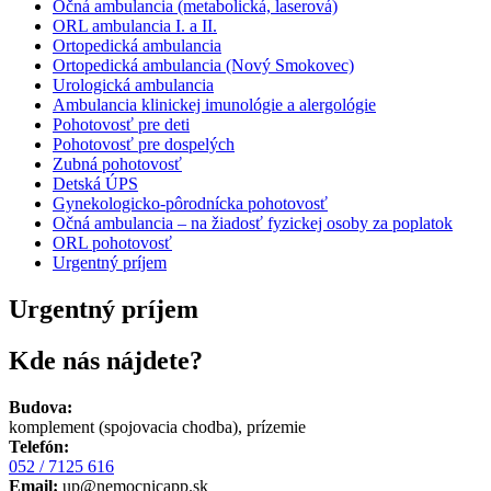
Očná ambulancia (metabolická, laserová)
ORL ambulancia I. a II.
Ortopedická ambulancia
Ortopedická ambulancia (Nový Smokovec)
Urologická ambulancia
Ambulancia klinickej imunológie a alergológie
Pohotovosť pre deti
Pohotovosť pre dospelých
Zubná pohotovosť
Detská ÚPS
Gynekologicko-pôrodnícka pohotovosť
Očná ambulancia – na žiadosť fyzickej osoby za poplatok
ORL pohotovosť
Urgentný príjem
Urgentný príjem
Kde nás nájdete?
Budova:
komplement (spojovacia chodba), prízemie
Telefón:
052 / 7125 616
Email:
up@nemocnicapp.sk